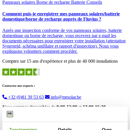
Panneaux solaires
Borne de recharge
Batterie
Conseils
Comment puis-je enregistrer mes panneaux solaires/batterie
domestique/borne de recharge auprès de Fluvius ?
Après une inspection conforme de vos panneaux solaires, batterie
domestique ou borne de recharge, vous recevrez par e-mail les
documents nécessaires pour enregistrer votre installation (attestation
Synergrid, schéma unifilaire et rapport d'inspection). Nous vous
expliquons volontiers comment procéder.
Comptez sur 15 ans d'expérience et plus de 40 000 installations
Contactez nos experts :
+32 (0)81 39 53 63
info@mrsolar.be
Nous sommes disponibles de
9:00-12:00
et
13:00-16:30
.
Toestemming
Details
Over