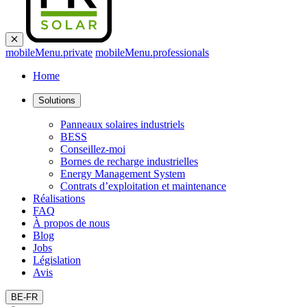
mobileMenu.private
mobileMenu.professionals
Home
Solutions
Panneaux solaires industriels
BESS
Conseillez-moi
Bornes de recharge industrielles
Energy Management System
Contrats d’exploitation et maintenance
Réalisations
FAQ
À propos de nous
Blog
Jobs
Législation
Avis
BE-FR