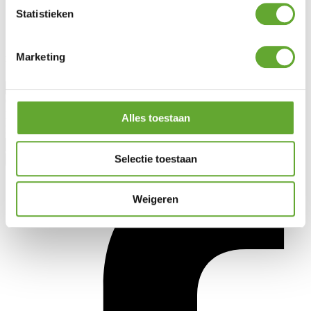
Blog
Statistieken
Lotto Cycling
Jobs
Marketing
Rester informé
Civilité
Prénom
Alles toestaan
Nom
Selectie toestaan
Weigeren