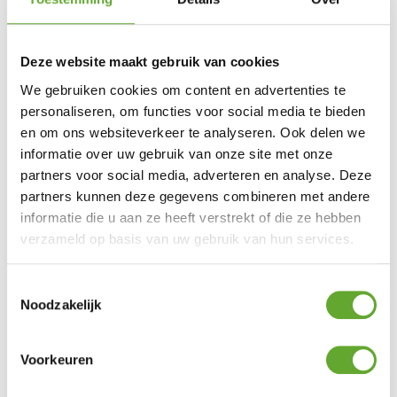
Deze website maakt gebruik van cookies
We gebruiken cookies om content en advertenties te
personaliseren, om functies voor social media te bieden
en om ons websiteverkeer te analyseren. Ook delen we
Solutions
informatie over uw gebruik van onze site met onze
Bornes de recharge industrielles
partners voor social media, adverteren en analyse. Deze
Panneaux solaires industriels
partners kunnen deze gegevens combineren met andere
BESS
informatie die u aan ze heeft verstrekt of die ze hebben
Energy Management System
verzameld op basis van uw gebruik van hun services.
Service client
FAQ
Toestemmingsselectie
Législation
Noodzakelijk
Entretien & garantie
Demander des conseils
MR Solar
Voorkeuren
À propos de nous