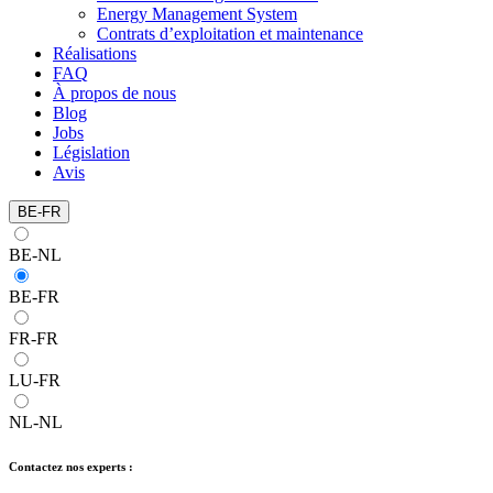
Energy Management System
Contrats d’exploitation et maintenance
Réalisations
FAQ
À propos de nous
Blog
Jobs
Législation
Avis
BE-FR
BE-NL
BE-FR
FR-FR
LU-FR
NL-NL
Contactez nos experts :