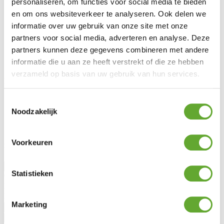
personaliseren, om functies voor social media te bieden
Energy Management System
en om ons websiteverkeer te analyseren. Ook delen we
Service client
informatie over uw gebruik van onze site met onze
FAQ
partners voor social media, adverteren en analyse. Deze
Législation
partners kunnen deze gegevens combineren met andere
Entretien & garantie
informatie die u aan ze heeft verstrekt of die ze hebben
Demander des conseils
verzameld op basis van uw gebruik van hun services.
MR Solar
À propos de nous
Toestemmingsselectie
Blog
Noodzakelijk
Lotto Cycling
Jobs
Voorkeuren
Rester informé
Statistieken
Civilité
Prénom
Nom
Marketing