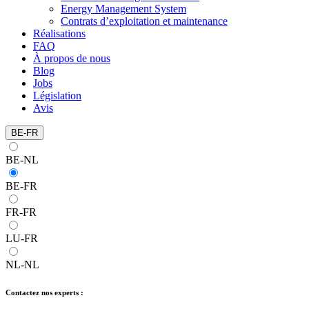
Energy Management System
Contrats d’exploitation et maintenance
Réalisations
FAQ
À propos de nous
Blog
Jobs
Législation
Avis
BE-FR
BE-NL
BE-FR
FR-FR
LU-FR
NL-NL
Contactez nos experts :