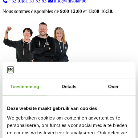
+32 (0)81 39 53 63
info@mrsolar.be
Nous sommes disponibles de
9:00-12:00
et
13:00-16:30
.
Solutions
Toestemming
Details
Over
Bornes de recharge industrielles
Panneaux solaires industriels
BESS
Deze website maakt gebruik van cookies
Energy Management System
We gebruiken cookies om content en advertenties te
Service client
personaliseren, om functies voor social media te bieden
en om ons websiteverkeer te analyseren. Ook delen we
FAQ