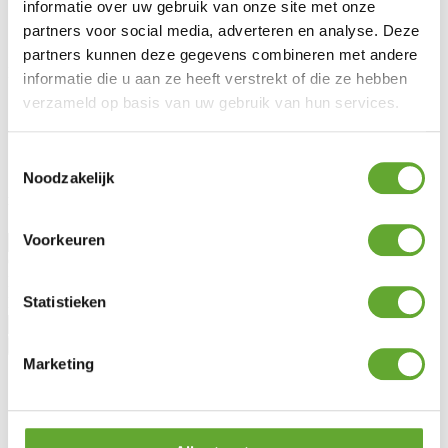
Législation
informatie over uw gebruik van onze site met onze
Entretien & garantie
partners voor social media, adverteren en analyse. Deze
Demander des conseils
partners kunnen deze gegevens combineren met andere
MR Solar
informatie die u aan ze heeft verstrekt of die ze hebben
verzameld op basis van uw gebruik van hun services.
À propos de nous
Blog
Lotto Cycling
Toestemmingsselectie
Jobs
Noodzakelijk
Rester informé
Voorkeuren
Civilité
Prénom
Statistieken
Nom
Marketing