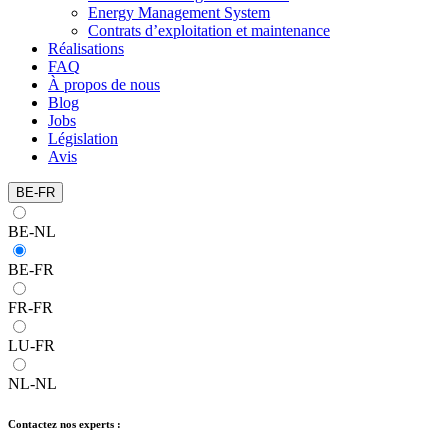
Energy Management System
Contrats d’exploitation et maintenance
Réalisations
FAQ
À propos de nous
Blog
Jobs
Législation
Avis
BE-FR
BE-NL
BE-FR
FR-FR
LU-FR
NL-NL
Contactez nos experts :