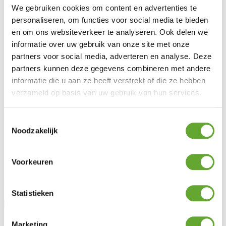
We gebruiken cookies om content en advertenties te
Bornes de recharge industrielles
personaliseren, om functies voor social media te bieden
Panneaux solaires industriels
BESS
en om ons websiteverkeer te analyseren. Ook delen we
Energy Management System
informatie over uw gebruik van onze site met onze
partners voor social media, adverteren en analyse. Deze
Service client
partners kunnen deze gegevens combineren met andere
FAQ
informatie die u aan ze heeft verstrekt of die ze hebben
Législation
Entretien & garantie
verzameld op basis van uw gebruik van hun services.
Demander des conseils
MR Solar
Toestemmingsselectie
Noodzakelijk
À propos de nous
Blog
Lotto Cycling
Voorkeuren
Jobs
Rester informé
Statistieken
Civilité
Prénom
Marketing