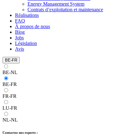
Energy Management System
Contrats d’exploitation et maintenance
Réalisations
FAQ
À propos de nous
Blog
Jobs
Législation
Avis
BE-FR
BE-NL
BE-FR
FR-FR
LU-FR
NL-NL
Contactez nos experts :