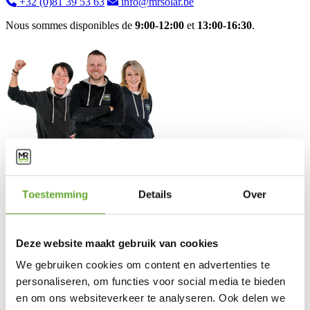
+32 (0)81 39 53 63
info@mrsolar.be
Nous sommes disponibles de
9:00-12:00
et
13:00-16:30
.
Solutions
Toestemming
Details
Over
Bornes de recharge industrielles
Panneaux solaires industriels
BESS
Deze website maakt gebruik van cookies
Energy Management System
We gebruiken cookies om content en advertenties te
Service client
personaliseren, om functies voor social media te bieden
en om ons websiteverkeer te analyseren. Ook delen we
FAQ