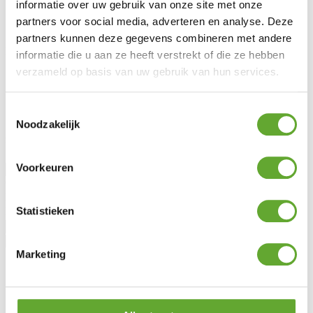
Législation
informatie over uw gebruik van onze site met onze
Entretien & garantie
partners voor social media, adverteren en analyse. Deze
Demander des conseils
partners kunnen deze gegevens combineren met andere
MR Solar
informatie die u aan ze heeft verstrekt of die ze hebben
verzameld op basis van uw gebruik van hun services.
À propos de nous
Blog
Lotto Cycling
Toestemmingsselectie
Jobs
Noodzakelijk
Rester informé
Voorkeuren
Civilité
Prénom
Statistieken
Nom
Marketing