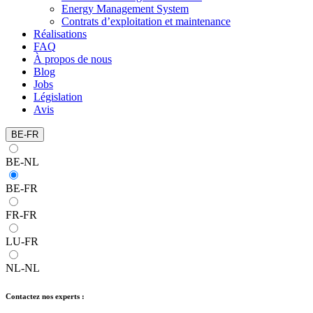
Energy Management System
Contrats d’exploitation et maintenance
Réalisations
FAQ
À propos de nous
Blog
Jobs
Législation
Avis
BE-FR
BE-NL
BE-FR
FR-FR
LU-FR
NL-NL
Contactez nos experts :