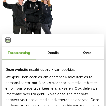
Solutions
Bornes de recharge industrielles
Panneaux solaires industriels
Toestemming
Details
Over
BESS
Energy Management System
Service client
Deze website maakt gebruik van cookies
FAQ
We gebruiken cookies om content en advertenties te
Législation
personaliseren, om functies voor social media te bieden
Entretien & garantie
Demander des conseils
en om ons websiteverkeer te analyseren. Ook delen we
informatie over uw gebruik van onze site met onze
MR Solar
partners voor social media, adverteren en analyse. Deze
À propos de nous
partners kunnen deze gegevens combineren met andere