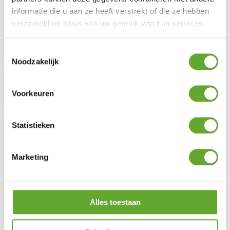
Blog
informatie die u aan ze heeft verstrekt of die ze hebben
Lotto Cycling
Jobs
verzameld op basis van uw gebruik van hun services.
Rester informé
Toestemmingsselectie
Noodzakelijk
Civilité
Prénom
Voorkeuren
Nom
Statistieken
Marketing
Alles toestaan