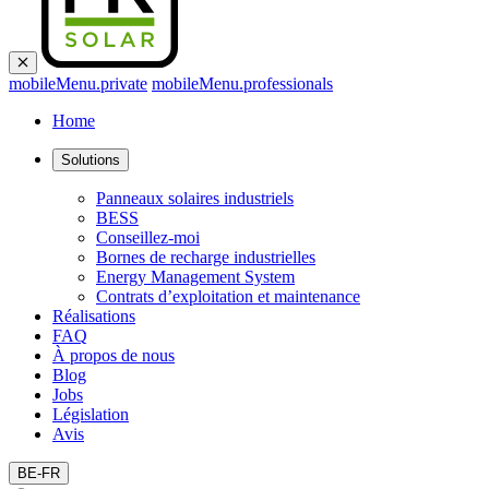
mobileMenu.private
mobileMenu.professionals
Home
Solutions
Panneaux solaires industriels
BESS
Conseillez-moi
Bornes de recharge industrielles
Energy Management System
Contrats d’exploitation et maintenance
Réalisations
FAQ
À propos de nous
Blog
Jobs
Législation
Avis
BE-FR