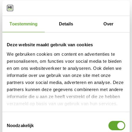
Contactez nos experts :
+32 (0)81 39 53 63
info@mrsolar.be
Toestemming
Details
Over
Nous sommes disponibles de
9:00-12:00
et
13:00-16:30
.
Deze website maakt gebruik van cookies
We gebruiken cookies om content en advertenties te
personaliseren, om functies voor social media te bieden
en om ons websiteverkeer te analyseren. Ook delen we
informatie over uw gebruik van onze site met onze
partners voor social media, adverteren en analyse. Deze
partners kunnen deze gegevens combineren met andere
Solutions
informatie die u aan ze heeft verstrekt of die ze hebben
verzameld op basis van uw gebruik van hun services.
Bornes de recharge industrielles
Panneaux solaires industriels
BESS
Toestemmingsselectie
Energy Management System
Noodzakelijk
Service client