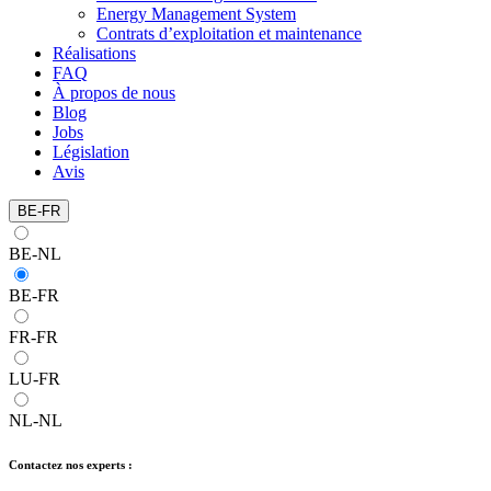
Energy Management System
Contrats d’exploitation et maintenance
Réalisations
FAQ
À propos de nous
Blog
Jobs
Législation
Avis
BE-FR
BE-NL
BE-FR
FR-FR
LU-FR
NL-NL
Contactez nos experts :