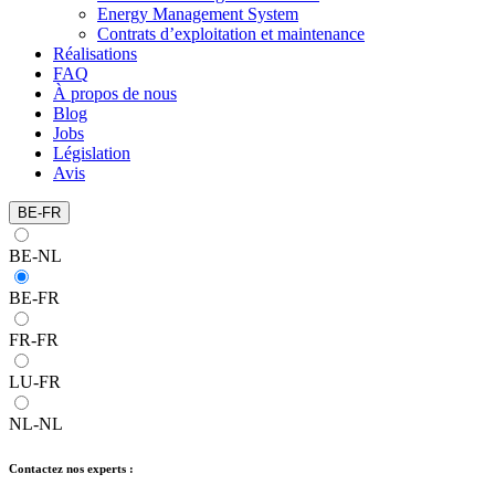
Energy Management System
Contrats d’exploitation et maintenance
Réalisations
FAQ
À propos de nous
Blog
Jobs
Législation
Avis
BE-FR
BE-NL
BE-FR
FR-FR
LU-FR
NL-NL
Contactez nos experts :