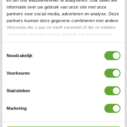
en om ons websiteverkeer te analyseren. Ook delen we
FAQ
informatie over uw gebruik van onze site met onze
Législation
partners voor social media, adverteren en analyse. Deze
Entretien & garantie
partners kunnen deze gegevens combineren met andere
Demander des conseils
informatie die u aan ze heeft verstrekt of die ze hebben
MR Solar
verzameld op basis van uw gebruik van hun services.
À propos de nous
Blog
Toestemmingsselectie
Lotto Cycling
Noodzakelijk
Jobs
Rester informé
Voorkeuren
Civilité
Prénom
Statistieken
Nom
Marketing