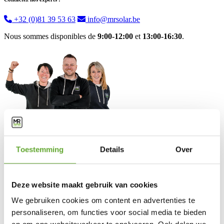
+32 (0)81 39 53 63
info@mrsolar.be
Nous sommes disponibles de
9:00-12:00
et
13:00-16:30
.
Toestemming
Details
Over
Solutions
Bornes de recharge industrielles
Panneaux solaires industriels
Deze website maakt gebruik van cookies
BESS
Energy Management System
We gebruiken cookies om content en advertenties te
personaliseren, om functies voor social media te bieden
Service client