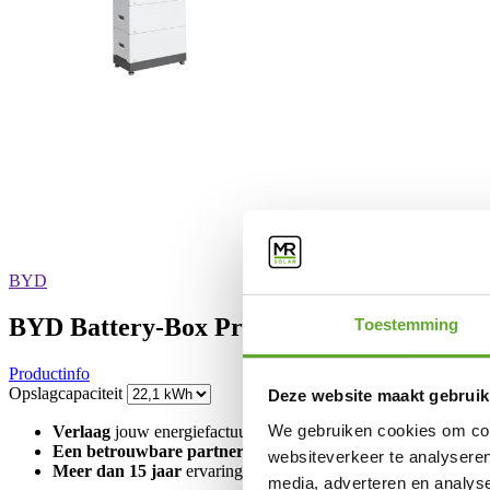
BYD
BYD Battery-Box Premium HVM 22.1
Toestemming
Productinfo
Opslagcapaciteit
Deze website maakt gebruik
We gebruiken cookies om cont
Verlaag
jouw energiefactuur
Een betrouwbare partner
voor de lange termijn
websiteverkeer te analyseren
Meer dan 15 jaar
ervaring en kennis
media, adverteren en analys