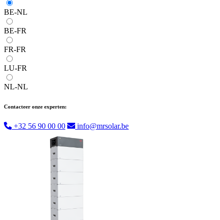
BE-NL
BE-FR
FR-FR
LU-FR
NL-NL
Contacteer onze experten:
+32 56 90 00 00
info@mrsolar.be