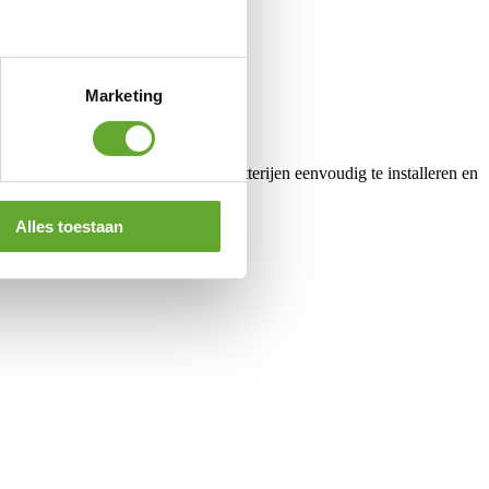
singen.
Marketing
het modulaire ontwerp zijn de batterijen eenvoudig te installeren en
Alles toestaan
kheid en duurzaam energiebeheer.