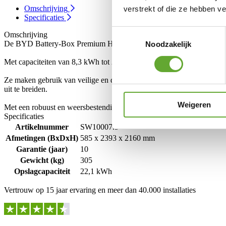
Omschrijving
verstrekt of die ze hebben v
Specificaties
Toestemmingsselectie
Omschrijving
De BYD Battery-Box Premium HVM zijn flexibele en schaalbare hoogs
Noodzakelijk
Met capaciteiten van 8,3 kWh tot 22,1 kWh bieden deze batterijen op
Ze maken gebruik van veilige en duurzame lithium-ijzerfosfaat (LFP) 
uit te breiden.
Weigeren
Met een robuust en weersbestendig ontwerp bieden de Battery-Box sy
Specificaties
Artikelnummer
SW10007.5
Afmetingen (BxDxH)
585 x 2393 x 2160 mm
Garantie (jaar)
10
Gewicht (kg)
305
Opslagcapaciteit
22,1 kWh
Vertrouw op 15 jaar ervaring en meer dan 40.000 installaties