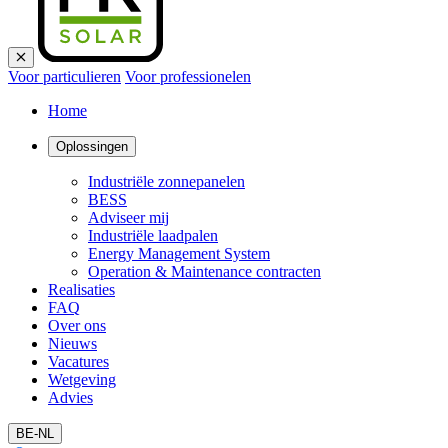
Voor particulieren
Voor professionelen
Home
Oplossingen
Industriële zonnepanelen
BESS
Adviseer mij
Industriële laadpalen
Energy Management System
Operation & Maintenance contracten
Realisaties
FAQ
Over ons
Nieuws
Vacatures
Wetgeving
Advies
BE-NL