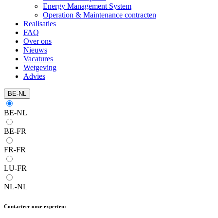
Energy Management System
Operation & Maintenance contracten
Realisaties
FAQ
Over ons
Nieuws
Vacatures
Wetgeving
Advies
BE-NL
BE-NL
BE-FR
FR-FR
LU-FR
NL-NL
Contacteer onze experten: