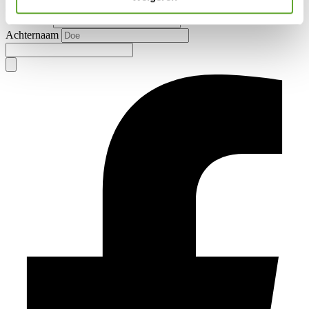
Aanhef
Voornaam
Achternaam