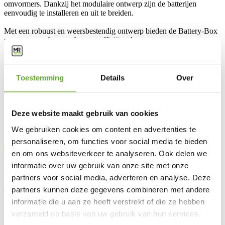
omvormers. Dankzij het modulaire ontwerp zijn de batterijen
eenvoudig te installeren en uit te breiden.
Met een robuust en weersbestendig ontwerp bieden de Battery-Box
systemen een betrouwbare en efficiënte keuze voor
energieonafhankelijkheid en duurzaam energiebeheer.
Specificaties
Artikelnummer
SW10007.3
Toestemming
Details
Over
Afmetingen (BxDxH)
585 x 1927 x 1694 mm
Garantie (jaar)
10
Gewicht (kg)
230
Opslagcapaciteit
16,6 kWh
Deze website maakt gebruik van cookies
We gebruiken cookies om content en advertenties te
Vertrouw op 15 jaar ervaring en meer dan 40.000 installaties
personaliseren, om functies voor social media te bieden
en om ons websiteverkeer te analyseren. Ook delen we
informatie over uw gebruik van onze site met onze
Contacteer onze experten:
partners voor social media, adverteren en analyse. Deze
partners kunnen deze gegevens combineren met andere
+32 56 90 00 00
info@mrsolar.be
informatie die u aan ze heeft verstrekt of die ze hebben
We zijn bereikbaar van
9:00-12:00
en
13:00-16:30
uur.
verzameld op basis van uw gebruik van hun services.