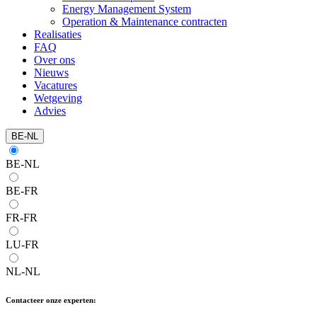
Energy Management System
Operation & Maintenance contracten
Realisaties
FAQ
Over ons
Nieuws
Vacatures
Wetgeving
Advies
BE-NL
BE-NL
BE-FR
FR-FR
LU-FR
NL-NL
Contacteer onze experten: