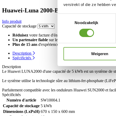
verstrekt of die ze hebben v
Huawei-Luna 2000-Battery-5-S0
Toestemmingsselectie
Info produit
Noodzakelijk
Capacité de stockage
Réduisez
votre facture d'énergie
Un partenaire fiable
sur le long terme
Plus de 15 ans
d'expérience et de savoir-faire
Description
Weigeren
Spécificités
Description
Le Huawei LUNA2000 d'une capacité de 5 kWh est un système de stocka
Le système utilise la technologie sûre au lithium-fer-phosphate (LiFePO
Parfaitement compatible avec les onduleurs Huawei SUN2000 et facile à s
Spécificités
Numéro d'article
SW10004.1
Capacité de stockage
5 kWh
Dimensions (LxPxH)
670 x 150 x 600 mm