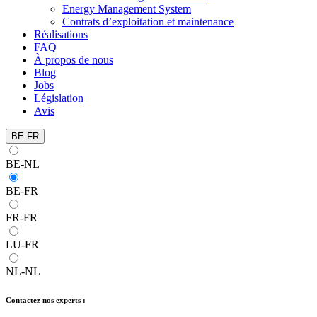
Energy Management System
Contrats d’exploitation et maintenance
Réalisations
FAQ
À propos de nous
Blog
Jobs
Législation
Avis
BE-FR
BE-NL
BE-FR
FR-FR
LU-FR
NL-NL
Contactez nos experts :