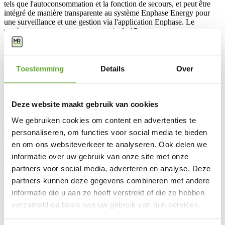
tels que l'autoconsommation et la fonction de secours, et peut être
intégré de manière transparente au système Enphase Energy pour
une surveillance et une gestion via l'application Enphase. Le
système est couvert par une garantie de 15 ans.
Spécificités
Numéro d'article
SW10009.3
Capacité de stockage
10,5 kWh
Toestemming
Details
Over
Dimensions (LxPxH)
1283 x 188 x 775 mm
Garantie (ans)
15
Poids (kg)
145
Deze website maakt gebruik van cookies
Comptez sur 15 ans d'expérience et plus de 40 000 installations
We gebruiken cookies om content en advertenties te
personaliseren, om functies voor social media te bieden
en om ons websiteverkeer te analyseren. Ook delen we
informatie over uw gebruik van onze site met onze
Contactez nos experts :
partners voor social media, adverteren en analyse. Deze
+32 (0)81 39 53 63
info@mrsolar.be
partners kunnen deze gegevens combineren met andere
Nous sommes disponibles de
9:00-12:00
et
13:00-16:30
.
informatie die u aan ze heeft verstrekt of die ze hebben
verzameld op basis van uw gebruik van hun services.
Solutions