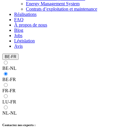
Energy Management System
Contrats d’exploitation et maintenance
Réalisations
FAQ
À propos de nous
Blog
Jobs
Législation
Avis
BE-FR
BE-NL
BE-FR
FR-FR
LU-FR
NL-NL
Contactez nos experts :