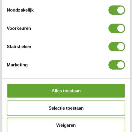
Toestemmingsselectie
Bornes de recharge industrielles
Noodzakelijk
Panneaux solaires industriels
BESS
Energy Management System
Voorkeuren
Service client
FAQ
Statistieken
Législation
Entretien & garantie
Demander des conseils
Marketing
MR Solar
À propos de nous
Blog
Lotto Cycling
Alles toestaan
Jobs
Rester informé
Selectie toestaan
Civilité
Weigeren
Prénom